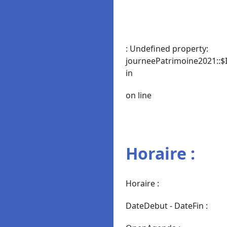
: Undefined property:
journeePatrimoine2021::$I
in
on line
Horaire :
Horaire :
DateDebut - DateFin :