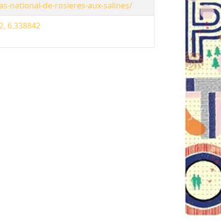
as-national-de-rosieres-aux-salines/
2, 6.338842