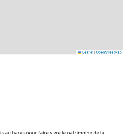
Leaflet
|
OpenStreetMap
 au haras pour faire vivre le patrimoine de la