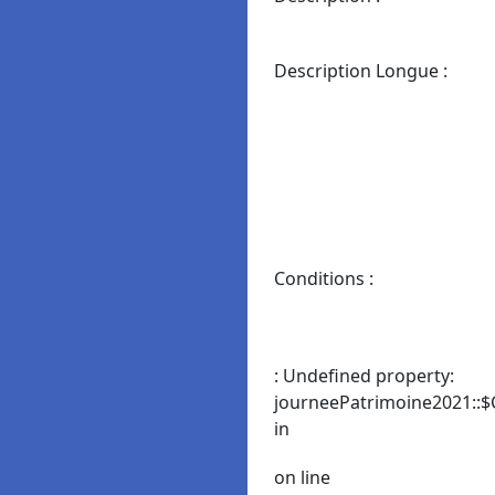
Description Longue :
Conditions :
: Undefined property:
journeePatrimoine2021::$
in
on line