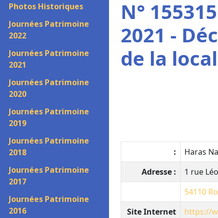
N° 155315
Photos Historiques
Journées Patrimoine
2021 - Dé
2022
de la local
Journées Patrimoine
2021
Journées Patrimoine
2020
Journées Patrimoine
2019
Journées Patrimoine
:
Haras Na
2018
Journées Patrimoine
Adresse :
1 rue Lé
2017
54110
Ro
Journées Patrimoine
2016
Site Internet
https://