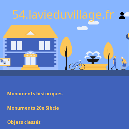
54.lavieduvillage.fr
Monuments historiques
Monuments 20e Siècle
Objets classés