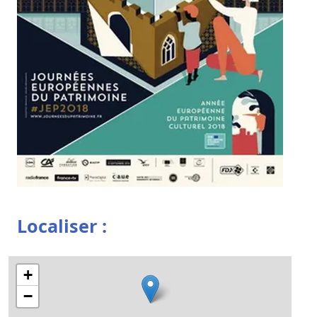
Localiser :
+
−