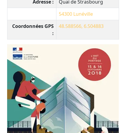
Adresse :
Quai de Strasbourg
54300
Lunéville
Coordonnées GPS
48.588566, 6.504883
: