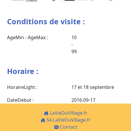
Conditions de visite :
AgeMin - AgeMax :
10
-
99
Horaire :
HoraireLight :
17 et 18 septembre
DateDebut :
2016-09-17
LaVieDuVillage.fr
54.LaVieDuVillage.fr
Contact