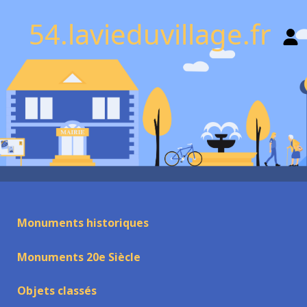
54.lavieduvillage.fr
Monuments historiques
Monuments 20e Siècle
Objets classés