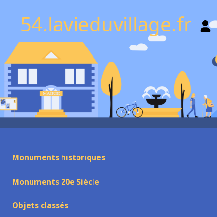
54.lavieduvillage.fr
Monuments historiques
Monuments 20e Siècle
Objets classés