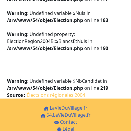
Warning
: Undefined variable $Nuls in
/srv/www/54/objet/Election.php
on line
183
Warning
: Undefined property:
ElectionRegion2004B::$BlancsEtNuls in
/srv/www/54/objet/Election.php
on line
190
Warning
: Undefined variable $NbCandidat in
/srv/www/54/objet/Election.php
on line
219
Source :
Électsions régionales 2004
LaVieDuVillage.fr
54.LaVieDuVillage.fr
Contact
Légal