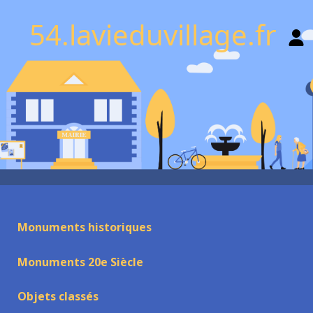
54.lavieduvillage.fr
Monuments historiques
Monuments 20e Siècle
Objets classés