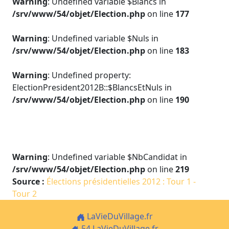
Warning
: Undefined variable $Blancs in
/srv/www/54/objet/Election.php
on line
177
Warning
: Undefined variable $Nuls in
/srv/www/54/objet/Election.php
on line
183
Warning
: Undefined property:
ElectionPresident2012B::$BlancsEtNuls in
/srv/www/54/objet/Election.php
on line
190
Warning
: Undefined variable $NbCandidat in
/srv/www/54/objet/Election.php
on line
219
Source :
Élections présidentielles 2012 : Tour 1 -
Tour 2
LaVieDuVillage.fr
54.LaVieDuVillage.fr