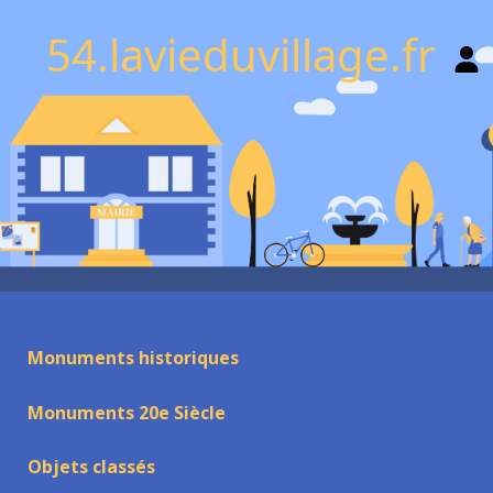
54.lavieduvillage.fr
Monuments historiques
Monuments 20e Siècle
Objets classés