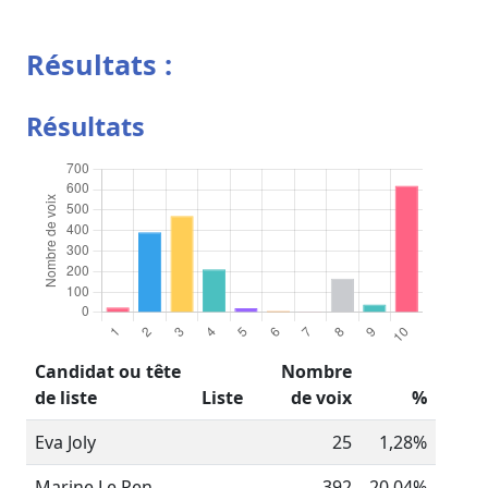
Résultats :
Résultats
Candidat ou tête
Nombre
de liste
Liste
de voix
%
Eva Joly
25
1,28%
Marine Le Pen
392
20,04%