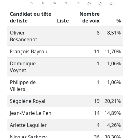
Candidat ou tête
Nombre
de liste
Liste
de voix
%
Olivier
8
8,51%
Besancenot
François Bayrou
11
11,70%
Dominique
1
1,06%
Voynet
Philippe de
1
1,06%
Villiers
Ségolène Royal
19
20,21%
Jean-Marie Le Pen
14
14,89%
Arlette Laguiller
4
4,26%
Nicolas Sarkozy
36
38,30%