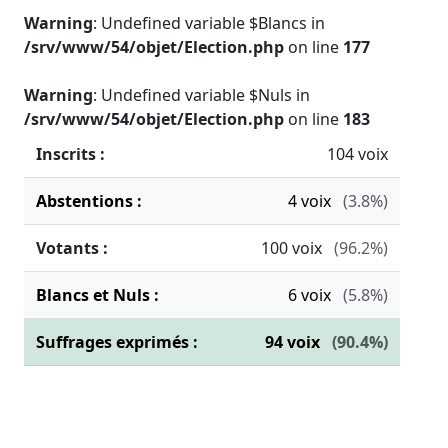
Warning
: Undefined variable $Blancs in
/srv/www/54/objet/Election.php
on line
177
Warning
: Undefined variable $Nuls in
/srv/www/54/objet/Election.php
on line
183
Inscrits :
104 voix
Abstentions :
4
voix
(3.8%)
Votants :
100
voix
(96.2%)
Blancs et Nuls :
6
voix
(5.8%)
Suffrages exprimés :
94
voix
(90.4%)