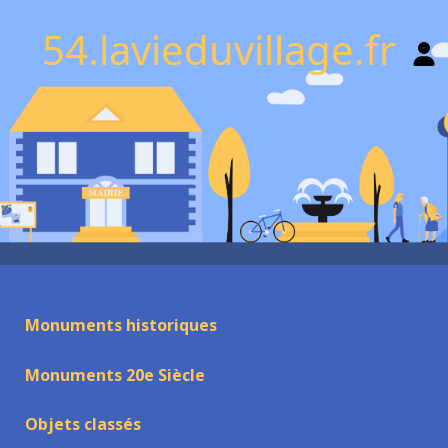
54.lavieduvillage.fr
Monuments historiques
Monuments 20e Siècle
Objets classés