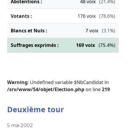
Abstentions :
48
voix
(21.4%)
Votants :
176
voix
(78.6%)
Blancs et Nuls :
7
voix
(3.1%)
Suffrages exprimés :
169
voix
(75.4%)
Warning
: Undefined variable $NbCandidat in
/srv/www/54/objet/Election.php
on line
219
Deuxième tour
5 mai 2002