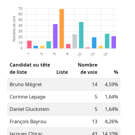
Candidat ou tête
Nombre
de liste
Liste
de voix
%
Bruno Mégret
14
4,59%
Corinne Lepage
5
1,64%
Daniel Gluckstein
5
1,64%
François Bayrou
13
4,26%
Jacques Chirac
43
14,10%