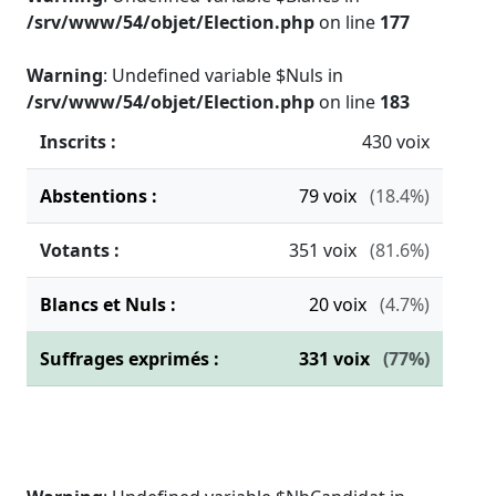
/srv/www/54/objet/Election.php
on line
177
Warning
: Undefined variable $Nuls in
/srv/www/54/objet/Election.php
on line
183
Inscrits :
430 voix
Abstentions :
79
voix
(18.4%)
Votants :
351
voix
(81.6%)
Blancs et Nuls :
20
voix
(4.7%)
Suffrages exprimés :
331
voix
(77%)