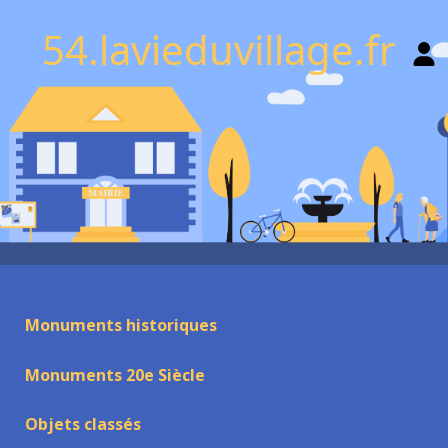
54.lavieduvillage.fr
Monuments historiques
Monuments 20e Siècle
Objets classés