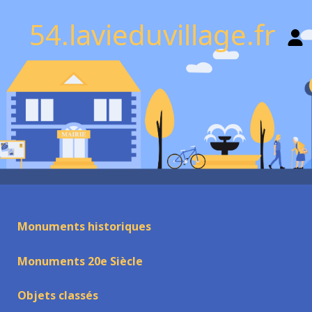
54.lavieduvillage.fr
Monuments historiques
Monuments 20e Siècle
Objets classés