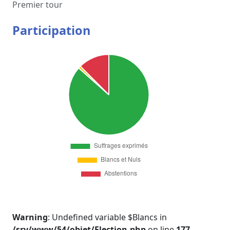
Premier tour
Participation
Warning
: Undefined variable $Blancs in
/srv/www/54/objet/Election.php
on line
177