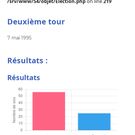
/srv/www/54/objet/Election.php
on line
219
Deuxième tour
7 mai 1995
Résultats :
Résultats