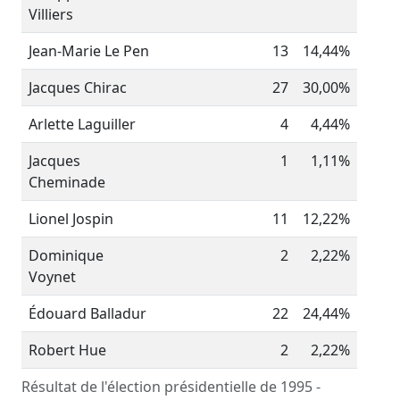
Villiers
Jean-Marie Le Pen
13
14,44%
Jacques Chirac
27
30,00%
Arlette Laguiller
4
4,44%
Jacques
1
1,11%
Cheminade
Lionel Jospin
11
12,22%
Dominique
2
2,22%
Voynet
Édouard Balladur
22
24,44%
Robert Hue
2
2,22%
Résultat de l'élection présidentielle de 1995 -