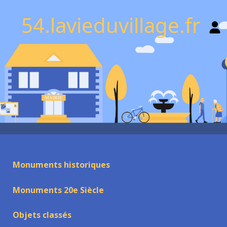
54.lavieduvillage.fr
Monuments historiques
Monuments 20e Siècle
Objets classés