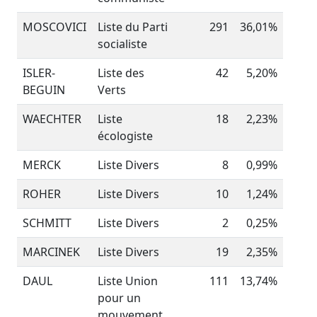
MOSCOVICI
Liste du Parti
291
36,01%
socialiste
ISLER-
Liste des
42
5,20%
BEGUIN
Verts
WAECHTER
Liste
18
2,23%
écologiste
MERCK
Liste Divers
8
0,99%
ROHER
Liste Divers
10
1,24%
SCHMITT
Liste Divers
2
0,25%
MARCINEK
Liste Divers
19
2,35%
DAUL
Liste Union
111
13,74%
pour un
mouvement