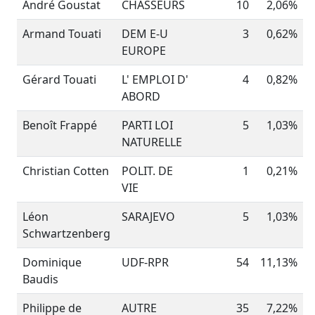
André Goustat
CHASSEURS
10
2,06%
Armand Touati
DEM E-U
3
0,62%
EUROPE
Gérard Touati
L' EMPLOI D'
4
0,82%
ABORD
Benoît Frappé
PARTI LOI
5
1,03%
NATURELLE
Christian Cotten
POLIT. DE
1
0,21%
VIE
Léon
SARAJEVO
5
1,03%
Schwartzenberg
Dominique
UDF-RPR
54
11,13%
Baudis
Philippe de
AUTRE
35
7,22%