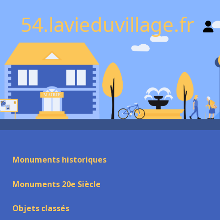
54.lavieduvillage.fr
Monuments historiques
Monuments 20e Siècle
Objets classés