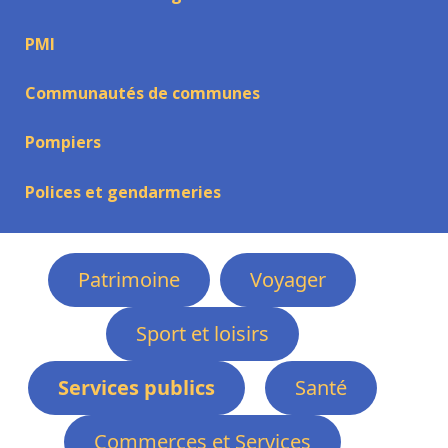
PMI
Communautés de communes
Pompiers
Polices et gendarmeries
Patrimoine
Voyager
Sport et loisirs
Services publics
Santé
Commerces et Services