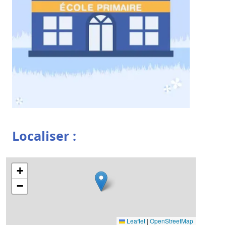
Localiser :
+
−
Leaflet
|
OpenStreetMap