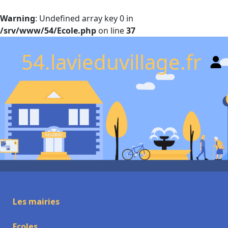
Warning
: Undefined array key 0 in
/srv/www/54/Ecole.php
on line
37
54.lavieduvillage.fr
Les mairies
Ecoles