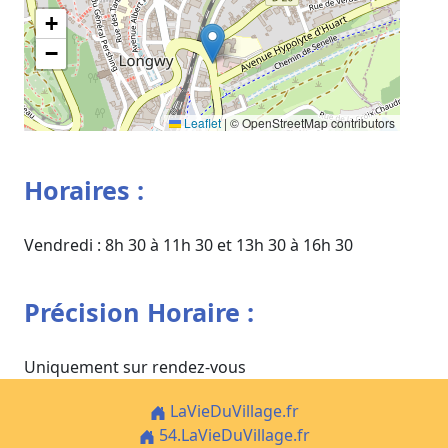
+
−
Leaflet
|
© OpenStreetMap contributors
Horaires :
Vendredi : 8h 30 à 11h 30 et 13h 30 à 16h 30
Précision Horaire :
Uniquement sur rendez-vous
LaVieDuVillage.fr
54.LaVieDuVillage.fr