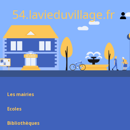
54.lavieduvillage.fr
Les mairies
Ecoles
Bibliothèques