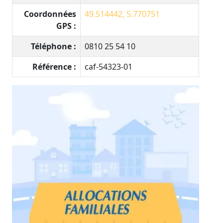
Coordonnées
49.514442, 5.770751
GPS :
Téléphone :
0810 25 54 10
Référence :
caf-54323-01