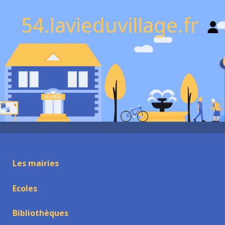
54.lavieduvillage.fr
Les mairies
Ecoles
Bibliothèques