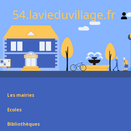
54.lavieduvillage.fr
Les mairies
Ecoles
Bibliothèques