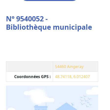
N° 9540052 -
Bibliothèque municipale
54460
Aingeray
Coordonnées GPS :
48.74118, 6.012407