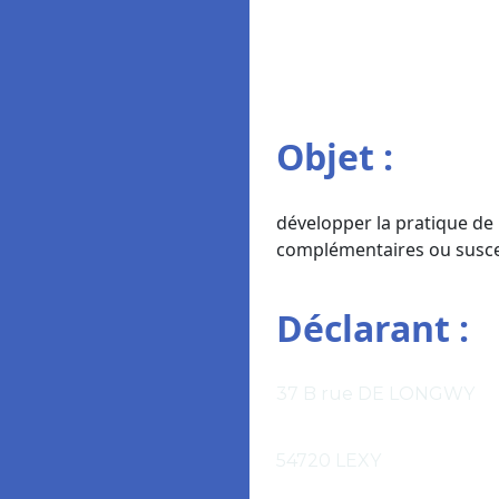
Objet :
développer la pratique de 
complémentaires ou suscep
Déclarant :
37 B rue DE LONGWY
54720 LEXY