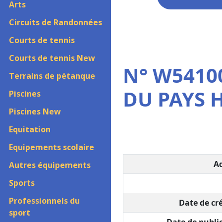
Arts
Circuits de Randonnées
Courts de tennis
Courts de tennis New
N° W54100
Terrains de pétanque
DU PAYS 
Piscines
Piscines New
Equitation
Equipements scolaire
Ad
Autres équipements
Sports
Professionnels du
Date de cré
sport