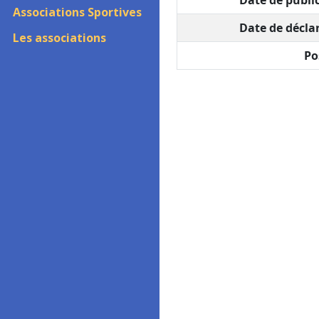
Date de public
Associations Sportives
Date de déclar
Les associations
Po