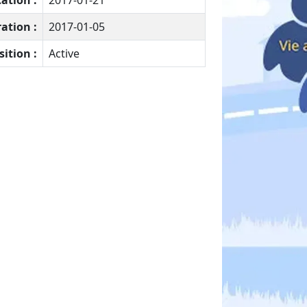
ation :
2017-01-21
ation :
2017-01-05
sition :
Active