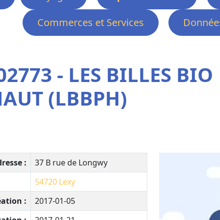
Commerces et Services
Données
2773 - LES BILLES BIO
HAUT (LBBPH)
resse :
37 B rue de Longwy
54720
Lexy
ation :
2017-01-05